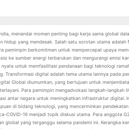
India, menandai momen penting bagi kerja sama global dal
an hidup yang mendesak. Salah satu sorotan utama adalah 
Para pemimpin berkomitmen untuk mempercepat upaya mem
nsisi ke sumber energi terbarukan dan mengurangi emisi ka
 nyata untuk memfasilitasi pendanaan bagi teknologi rama
. Transformasi digital adalah tema utama lainnya pada p
Digital Global diumumkan, yang bertujuan untuk menjembata
 terlayani. Para pemimpin mengadvokasi langkah-langkah lit
 antar negara untuk meningkatkan infrastruktur digital. Inis
an di bidang teknologi, yang mencerminkan pendekatan i
ca-COVID-19 menjadi topik diskusi utama. Para anggota G
n global yang terganggu selama pandemi ini. Kerangka ker