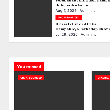
Perubahan Iklim dan Damp
a
di Amerika Latin
t
Aug 7, 2026
Adminint
UNCATEGORIZED
i
Krisis Iklim di Afrika:
Dampaknya Terhadap Ekon
o
dan Masyarakat
Jul 28, 2026
Adminint
n
You missed
UNCATEGORIZED
UNCATEG