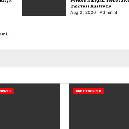
aknya
Perkembangan Terbaru K
Imigrasi Australia
Aug 2, 2026
Adminint
omi
ORIZED
UNCATEGORIZED