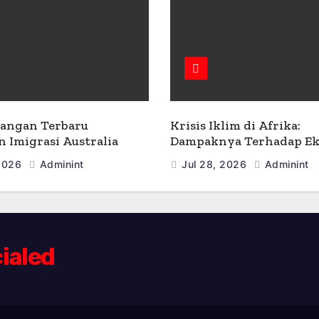
angan Terbaru
Krisis Iklim di Afrika:
n Imigrasi Australia
Dampaknya Terhadap E
dan Masyarakat
 2026
Adminint
Jul 28, 2026
Adminint
ialed