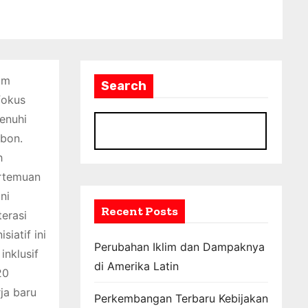
am
Search
fokus
enuhi
S
rbon.
h
ertemuan
ni
Recent Posts
erasi
iatif ini
Perubahan Iklim dan Dampaknya
nklusif
di Amerika Latin
20
ja baru
Perkembangan Terbaru Kebijakan