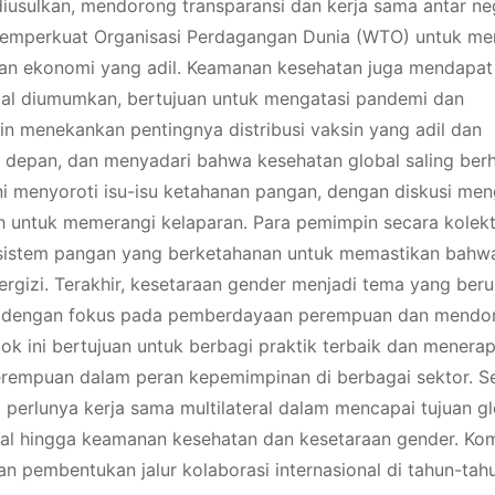
usulkan, mendorong transparansi dan kerja sama antar ne
 memperkuat Organisasi Perdagangan Dunia (WTO) untuk me
 ekonomi yang adil. Keamanan kesehatan juga mendapat
bal diumumkan, bertujuan untuk mengatasi pandemi dan
in menekankan pentingnya distribusi vaksin yang adil dan
a depan, dan menyadari bahwa kesehatan global saling be
ini menyoroti isu-isu ketahanan pangan, dengan diskusi men
ah untuk memerangi kelaparan. Para pemimpin secara kolekt
n sistem pangan yang berketahanan untuk memastikan bahw
rgizi. Terakhir, kesetaraan gender menjadi tema yang beru
ti, dengan fokus pada pemberdayaan perempuan dan mendo
ok ini bertujuan untuk berbagi praktik terbaik dan menera
rempuan dalam peran kepemimpinan di berbagai sektor. S
erlunya kerja sama multilateral dalam mencapai tujuan gl
gital hingga keamanan kesehatan dan kesetaraan gender. Ko
kan pembentukan jalur kolaborasi internasional di tahun-tah