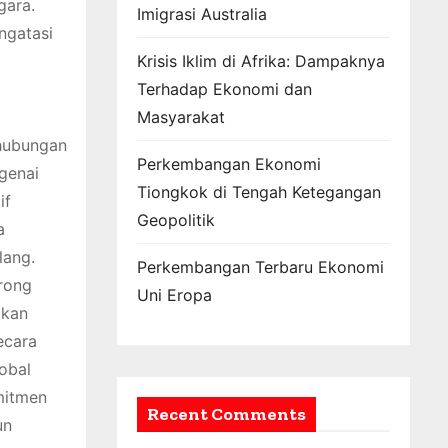
gara.
Imigrasi Australia
ngatasi
Krisis Iklim di Afrika: Dampaknya
Terhadap Ekonomi dan
Masyarakat
rhubungan
Perkembangan Ekonomi
genai
Tiongkok di Tengah Ketegangan
if
Geopolitik
a
lang.
Perkembangan Terbaru Ekonomi
rong
Uni Eropa
pkan
ecara
obal
mitmen
Recent Comments
un