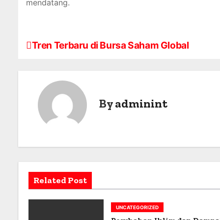
mendatang.
Tren Terbaru di Bursa Saham Global
P
o
s
By
adminint
t
n
a
v
Related Post
i
g
UNCATEGORIZED