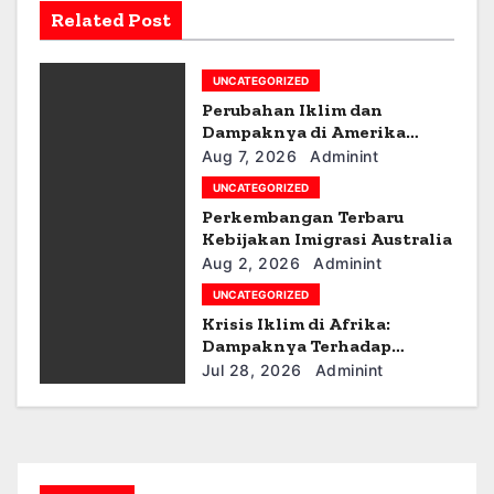
Related Post
i
g
UNCATEGORIZED
a
Perubahan Iklim dan
Dampaknya di Amerika
t
Latin
Aug 7, 2026
Adminint
UNCATEGORIZED
i
Perkembangan Terbaru
Kebijakan Imigrasi Australia
o
Aug 2, 2026
Adminint
n
UNCATEGORIZED
Krisis Iklim di Afrika:
Dampaknya Terhadap
Ekonomi dan Masyarakat
Jul 28, 2026
Adminint