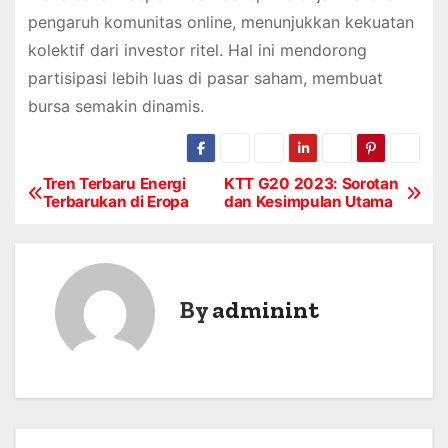
pengaruh komunitas online, menunjukkan kekuatan
kolektif dari investor ritel. Hal ini mendorong
partisipasi lebih luas di pasar saham, membuat
bursa semakin dinamis.
Tren Terbaru Energi
KTT G20 2023: Sorotan
P
Terbarukan di Eropa
dan Kesimpulan Utama
o
s
By
adminint
t
n
a
v