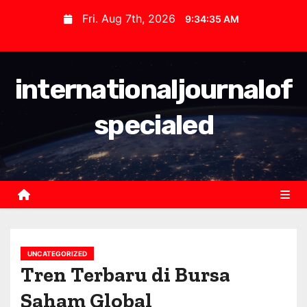
S
Fri. Aug 7th, 2026
9:34:35 AM
k
i
p
internationaljournalof
t
o
specialed
c
o
n
t
e
n
t
UNCATEGORIZED
Tren Terbaru di Bursa
Saham Global