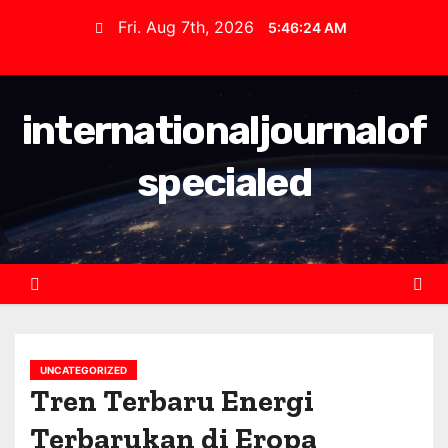
S
Fri. Aug 7th, 2026
5:46:24 AM
k
i
p
internationaljournalof
t
o
specialed
c
o
n
t
e
n
t
UNCATEGORIZED
Tren Terbaru Energi
Terbarukan di Eropa