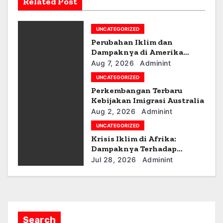
Related Post
g
UNCATEGORIZED
a
Perubahan Iklim dan
t
Dampaknya di Amerika
Latin
Aug 7, 2026
Adminint
i
UNCATEGORIZED
Perkembangan Terbaru
o
Kebijakan Imigrasi Australia
n
Aug 2, 2026
Adminint
UNCATEGORIZED
Krisis Iklim di Afrika:
Dampaknya Terhadap
Ekonomi dan Masyarakat
Jul 28, 2026
Adminint
Search