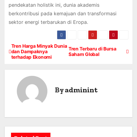
pendekatan holistik ini, dunia akademis
berkontribusi pada kemajuan dan transformasi
sektor energi terbarukan di Eropa.
Tren Harga Minyak Dunia
P
Tren Terbaru di Bursa
dan Dampaknya
Saham Global
terhadap Ekonomi
o
s
t
By
adminint
n
a
v
i