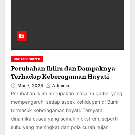
UNCATEGORIZED
Perubahan Iklim dan Dampaknya
Terhadap Keberagaman Hayati
Mar 7, 2026
Adminint
Perubahan iklim merupakan masalah global yang
mempengaruhi setiap aspek kehidupan di Bumi,
termasuk keberagaman hayati. Ternyata,
dinamika cuaca yang semakin ekstrem, seperti
suhu yang meningkat dan pola curah hujan