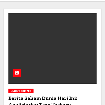
UNCATEGORIZED
Berita Saham Dunia Hari Ini:
Analisis dan Tren Terbaru