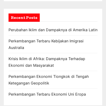
Recent Posts
Perubahan Iklim dan Dampaknya di Amerika Latin
Perkembangan Terbaru Kebijakan Imigrasi
Australia
Krisis Iklim di Afrika: Dampaknya Terhadap
Ekonomi dan Masyarakat
Perkembangan Ekonomi Tiongkok di Tengah
Ketegangan Geopolitik
Perkembangan Terbaru Ekonomi Uni Eropa