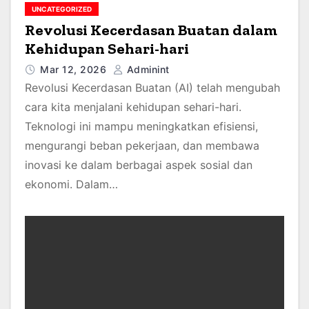
UNCATEGORIZED
Revolusi Kecerdasan Buatan dalam
Kehidupan Sehari-hari
Mar 12, 2026
Adminint
Revolusi Kecerdasan Buatan (AI) telah mengubah
cara kita menjalani kehidupan sehari-hari.
Teknologi ini mampu meningkatkan efisiensi,
mengurangi beban pekerjaan, dan membawa
inovasi ke dalam berbagai aspek sosial dan
ekonomi. Dalam…