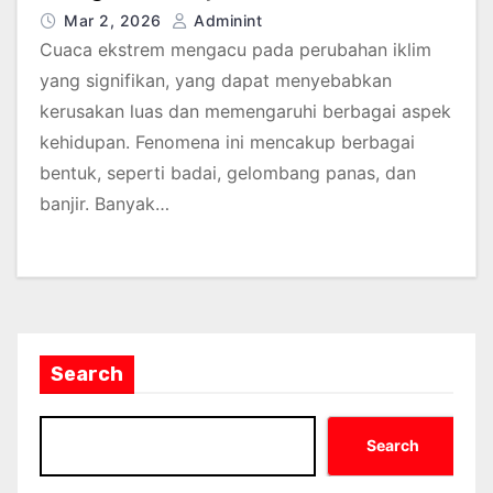
Mar 2, 2026
Adminint
Cuaca ekstrem mengacu pada perubahan iklim
yang signifikan, yang dapat menyebabkan
kerusakan luas dan memengaruhi berbagai aspek
kehidupan. Fenomena ini mencakup berbagai
bentuk, seperti badai, gelombang panas, dan
banjir. Banyak…
Search
Search