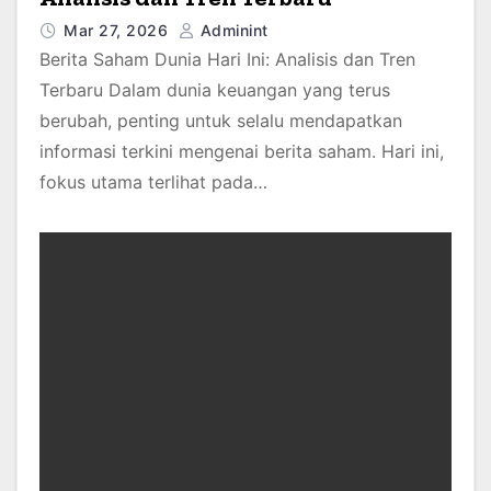
Mar 27, 2026
Adminint
Berita Saham Dunia Hari Ini: Analisis dan Tren
Terbaru Dalam dunia keuangan yang terus
berubah, penting untuk selalu mendapatkan
informasi terkini mengenai berita saham. Hari ini,
fokus utama terlihat pada…