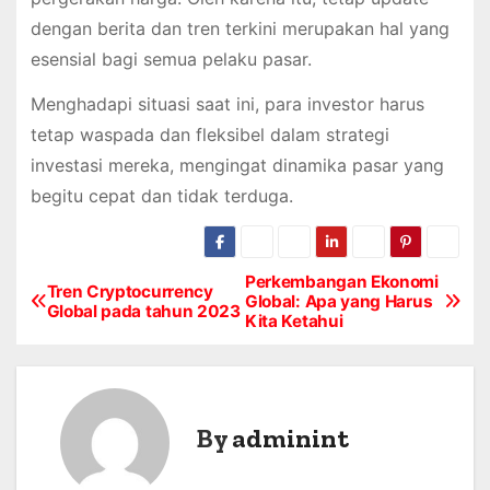
dengan berita dan tren terkini merupakan hal yang
esensial bagi semua pelaku pasar.
Menghadapi situasi saat ini, para investor harus
tetap waspada dan fleksibel dalam strategi
investasi mereka, mengingat dinamika pasar yang
begitu cepat dan tidak terduga.
Perkembangan Ekonomi
P
Tren Cryptocurrency
Global: Apa yang Harus
Global pada tahun 2023
Kita Ketahui
o
s
t
By
adminint
n