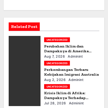
a
v
i
Related Post
g
UNCATEGORIZED
a
Perubahan Iklim dan
t
Dampaknya di Amerika
Latin
Aug 7, 2026
Adminint
i
UNCATEGORIZED
Perkembangan Terbaru
o
Kebijakan Imigrasi Australia
n
Aug 2, 2026
Adminint
UNCATEGORIZED
Krisis Iklim di Afrika:
Dampaknya Terhadap
Ekonomi dan Masyarakat
Jul 28, 2026
Adminint