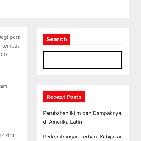
Bagi para
Search
ai tempat
100
S
lam
Recent Posts
Perubahan Iklim dan Dampaknya
di Amerika Latin
k slot
Perkembangan Terbaru Kebijakan