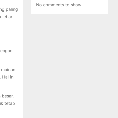
No comments to show.
ng paling
 lebar.
Dengan
ermainan
 Hal ini
 besar.
k tetap