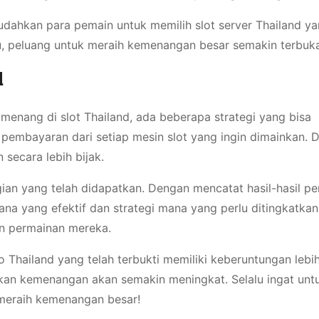
udahkan para pemain untuk memilih slot server Thailand ya
 peluang untuk meraih kemenangan besar semakin terbuka
d
menang di slot Thailand, ada beberapa strategi yang bisa
pembayaran dari setiap mesin slot yang ingin dimainkan. 
secara lebih bijak.
gian yang telah didapatkan. Dengan mencatat hasil-hasil p
a yang efektif dan strategi mana yang perlu ditingkatkan.
n permainan mereka.
 Thailand yang telah terbukti memiliki keberuntungan lebih
n kemenangan akan semakin meningkat. Selalu ingat untu
 meraih kemenangan besar!