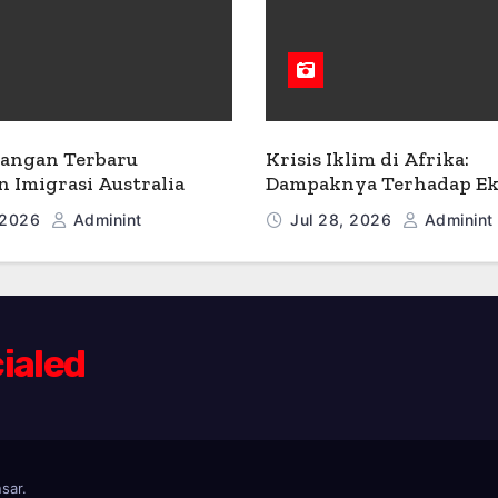
angan Terbaru
Krisis Iklim di Afrika:
n Imigrasi Australia
Dampaknya Terhadap E
dan Masyarakat
 2026
Adminint
Jul 28, 2026
Adminint
ialed
sar
.