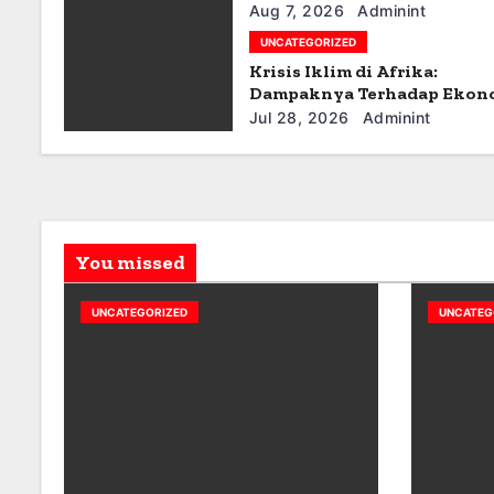
t
Aug 7, 2026
Adminint
UNCATEGORIZED
i
Krisis Iklim di Afrika:
Dampaknya Terhadap Ekon
o
dan Masyarakat
Jul 28, 2026
Adminint
n
You missed
UNCATEGORIZED
UNCATEG