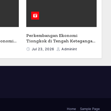
Perkembangan Ekonomi
konomi
Tiongkok di Tengah Ketegangan
Geopolitik
Jul 23, 2026
Adminint
Home
Sample Page