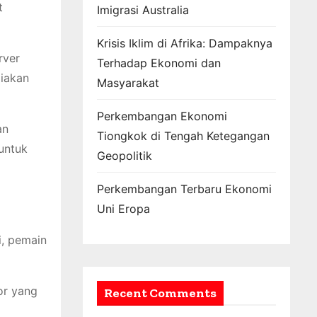
t
Imigrasi Australia
Krisis Iklim di Afrika: Dampaknya
rver
Terhadap Ekonomi dan
diakan
Masyarakat
Perkembangan Ekonomi
an
Tiongkok di Tengah Ketegangan
untuk
Geopolitik
Perkembangan Terbaru Ekonomi
Uni Eropa
i, pemain
or yang
Recent Comments