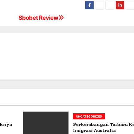
Sbobet Review
UNCATEGORIZED
aknya
Perkembangan Terbaru K
Imigrasi Australia