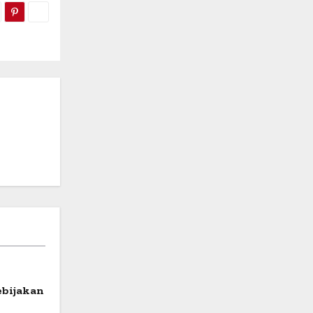
ebijakan