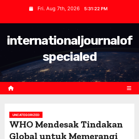
S
Fri. Aug 7th, 2026
5:31:22 PM
k
i
p
internationaljournalof
t
o
specialed
c
o
n
t
e
n
t
UNCATEGORIZED
WHO Mendesak Tindakan
Global untuk Memerangi