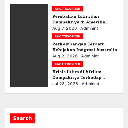
g
UNCATEGORIZED
a
Perubahan Iklim dan
t
Dampaknya di Amerika
Latin
Aug 7, 2026
Adminint
i
UNCATEGORIZED
Perkembangan Terbaru
o
Kebijakan Imigrasi Australia
n
Aug 2, 2026
Adminint
UNCATEGORIZED
Krisis Iklim di Afrika:
Dampaknya Terhadap
Ekonomi dan Masyarakat
Jul 28, 2026
Adminint
Search