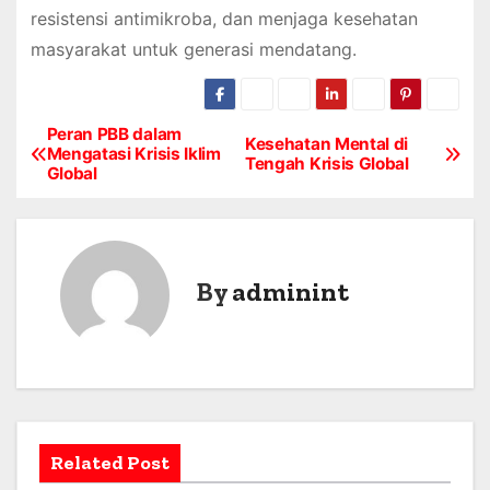
resistensi antimikroba, dan menjaga kesehatan
masyarakat untuk generasi mendatang.
Peran PBB dalam
P
Kesehatan Mental di
Mengatasi Krisis Iklim
Tengah Krisis Global
Global
o
s
t
By
adminint
n
a
v
i
Related Post