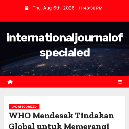
S
Thu. Aug 6th, 2026
11:48:30 PM
k
i
p
internationaljournalof
t
o
specialed
c
o
n
t
e
n
t
UNCATEGORIZED
WHO Mendesak Tindakan
Global untuk Memerangi