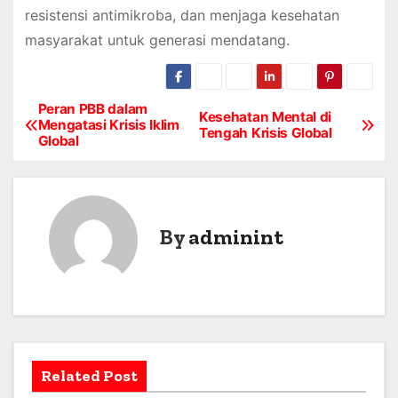
resistensi antimikroba, dan menjaga kesehatan
masyarakat untuk generasi mendatang.
Peran PBB dalam
P
Kesehatan Mental di
Mengatasi Krisis Iklim
Tengah Krisis Global
Global
o
s
t
By
adminint
n
a
v
i
Related Post