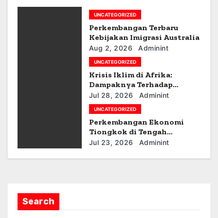
g
UNCATEGORIZED
a
Perkembangan Terbaru
t
Kebijakan Imigrasi Australia
Aug 2, 2026
Adminint
i
UNCATEGORIZED
Krisis Iklim di Afrika:
o
Dampaknya Terhadap
Ekonomi dan Masyarakat
n
Jul 28, 2026
Adminint
UNCATEGORIZED
Perkembangan Ekonomi
Tiongkok di Tengah
Ketegangan Geopolitik
Jul 23, 2026
Adminint
Search