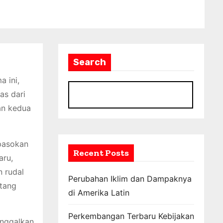
Search
a ini,
as dari
S
an kedua
 pasokan
Recent Posts
aru,
 rudal
Perubahan Iklim dan Dampaknya
ntang
di Amerika Latin
Perkembangan Terbaru Kebijakan
inggalkan