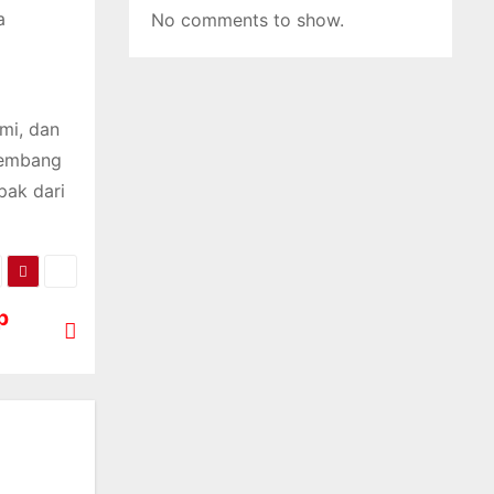
a
No comments to show.
mi, dan
kembang
pak dari
p