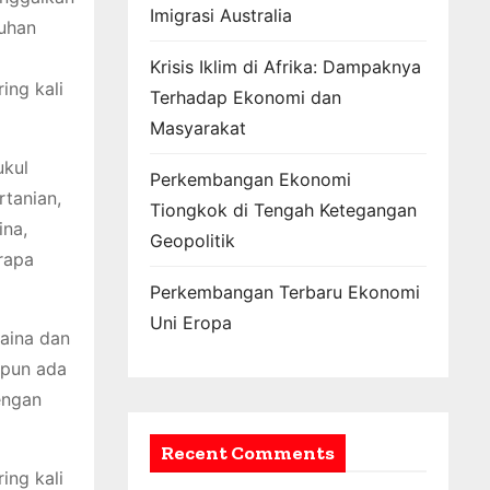
Imigrasi Australia
tuhan
Krisis Iklim di Afrika: Dampaknya
ing kali
Terhadap Ekonomi dan
Masyarakat
ukul
Perkembangan Ekonomi
rtanian,
Tiongkok di Tengah Ketegangan
ina,
Geopolitik
rapa
Perkembangan Terbaru Ekonomi
Uni Eropa
raina dan
ipun ada
engan
Recent Comments
ing kali