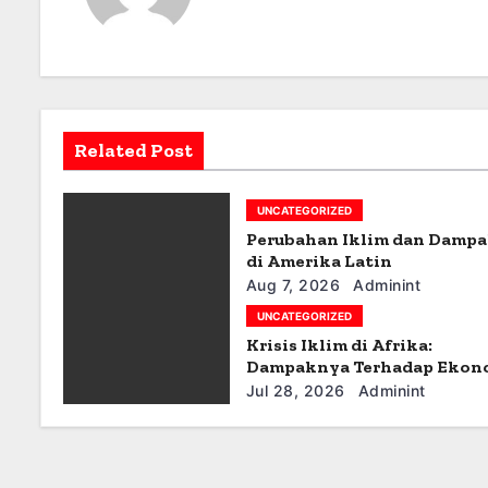
n
a
v
i
Related Post
g
UNCATEGORIZED
a
Perubahan Iklim dan Damp
t
di Amerika Latin
Aug 7, 2026
Adminint
i
UNCATEGORIZED
Krisis Iklim di Afrika:
o
Dampaknya Terhadap Ekon
dan Masyarakat
n
Jul 28, 2026
Adminint