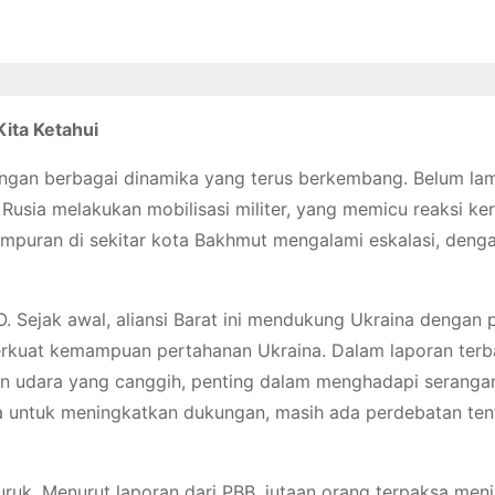
Kita Ketahui
 dengan berbagai dinamika yang terus berkembang. Belum lam
Rusia melakukan mobilisasi militer, yang memicu reaksi ker
tempuran di sekitar kota Bakhmut mengalami eskalasi, deng
TO. Sejak awal, aliansi Barat ini mendukung Ukraina dengan
perkuat kemampuan pertahanan Ukraina. Dalam laporan terb
n udara yang canggih, penting dalam menghadapi serangan
a untuk meningkatkan dukungan, masih ada perdebatan te
ruk. Menurut laporan dari PBB, jutaan orang terpaksa men