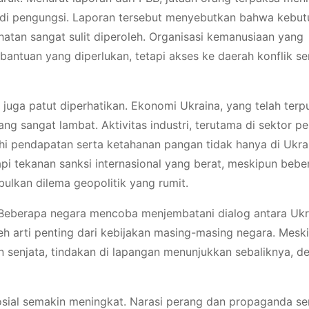
jadi pengungsi. Laporan tersebut menyebutkan bahwa kebu
hatan sangat sulit diperoleh. Organisasi kemanusiaan yang
antuan yang diperlukan, tetapi akses ke daerah konflik ser
k juga patut diperhatikan. Ekonomi Ukraina, yang telah terp
ng sangat lambat. Aktivitas industri, terutama di sektor pe
i pendapatan serta ketahanan pangan tidak hanya di Ukra
api tekanan sanksi internasional yang berat, meskipun bebe
ulkan dilema geopolitik yang rumit.
s. Beberapa negara mencoba menjembatani dialog antara Uk
leh arti penting dari kebijakan masing-masing negara. Mesk
 senjata, tindakan di lapangan menunjukkan sebaliknya, d
osial semakin meningkat. Narasi perang dan propaganda ser