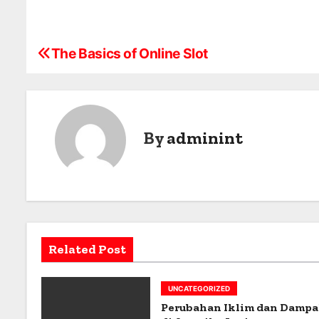
The Basics of Online Slot
P
o
s
By
adminint
t
n
a
v
Related Post
i
g
UNCATEGORIZED
Perubahan Iklim dan Damp
a