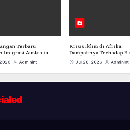
angan Terbaru
Krisis Iklim di Afrika:
n Imigrasi Australia
Dampaknya Terhadap E
dan Masyarakat
 2026
Adminint
Jul 28, 2026
Adminint
ialed