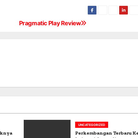
Pragmatic Play Review
UNCATEGORIZED
aknya
Perkembangan Terbaru K