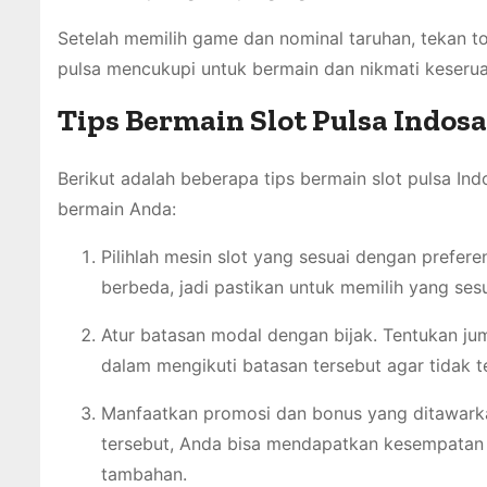
Setelah memilih game dan nominal taruhan, tekan t
pulsa mencukupi untuk bermain dan nikmati keserua
Tips Bermain Slot Pulsa Indosa
Berikut adalah beberapa tips bermain slot pulsa 
bermain Anda:
Pilihlah mesin slot yang sesuai dengan prefere
berbeda, jadi pastikan untuk memilih yang se
Atur batasan modal dengan bijak. Tentukan jum
dalam mengikuti batasan tersebut agar tidak 
Manfaatkan promosi dan bonus yang ditawarka
tersebut, Anda bisa mendapatkan kesempatan 
tambahan.