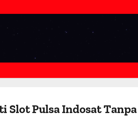
i Slot Pulsa Indosat Tanp