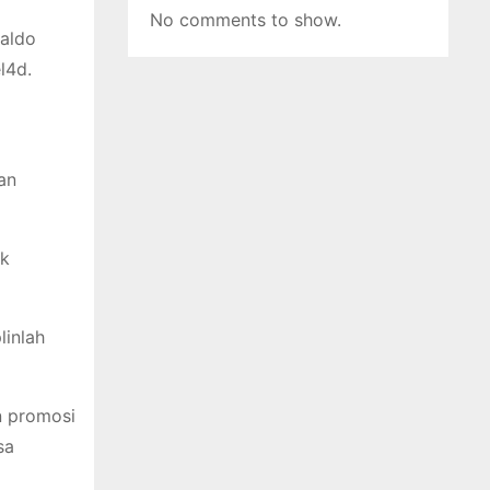
No comments to show.
saldo
l4d.
an
ik
linlah
n promosi
sa