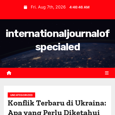
S
Fri. Aug 7th, 2026
4:46:47 AM
k
i
p
internationaljournalof
t
o
specialed
c
o
n
t
e
n
t
UNCATEGORIZED
Konflik Terbaru di Ukraina:
Apa yang Perlu Diketahui