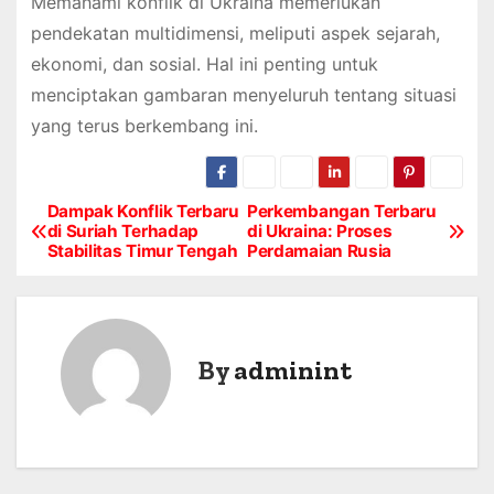
Memahami konflik di Ukraina memerlukan
pendekatan multidimensi, meliputi aspek sejarah,
ekonomi, dan sosial. Hal ini penting untuk
menciptakan gambaran menyeluruh tentang situasi
yang terus berkembang ini.
Dampak Konflik Terbaru
Perkembangan Terbaru
P
di Suriah Terhadap
di Ukraina: Proses
Stabilitas Timur Tengah
Perdamaian Rusia
o
s
t
By
adminint
n
a
v