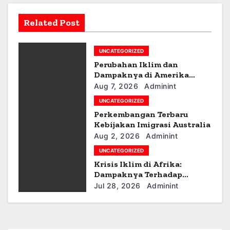
i
Related Post
g
UNCATEGORIZED
a
Perubahan Iklim dan
t
Dampaknya di Amerika
Latin
Aug 7, 2026
Adminint
i
UNCATEGORIZED
Perkembangan Terbaru
o
Kebijakan Imigrasi Australia
n
Aug 2, 2026
Adminint
UNCATEGORIZED
Krisis Iklim di Afrika:
Dampaknya Terhadap
Ekonomi dan Masyarakat
Jul 28, 2026
Adminint