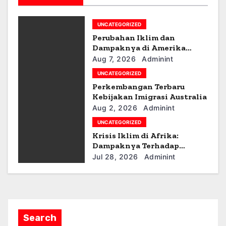
g
a
UNCATEGORIZED
Perubahan Iklim dan
t
Dampaknya di Amerika
Latin
i
Aug 7, 2026
Adminint
UNCATEGORIZED
o
Perkembangan Terbaru
Kebijakan Imigrasi Australia
n
Aug 2, 2026
Adminint
UNCATEGORIZED
Krisis Iklim di Afrika:
Dampaknya Terhadap
Ekonomi dan Masyarakat
Jul 28, 2026
Adminint
Search