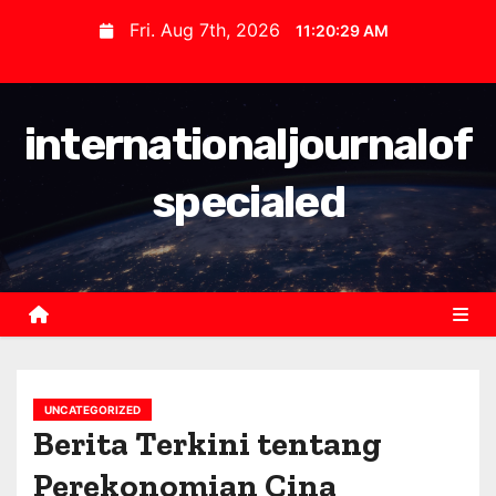
S
Fri. Aug 7th, 2026
11:20:30 AM
k
i
p
internationaljournalof
t
o
specialed
c
o
n
t
e
n
t
UNCATEGORIZED
Berita Terkini tentang
Perekonomian Cina