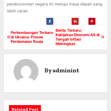
perekonomian negara ini menuju masa depan yang
lebih cerah.
Berita Terbaru:
P
Perkembangan Terbaru
Kebijakan Ekonomi AS di
di Ukraina: Proses
Tengah Inflasi
o
Perdamaian Rusia
Meningkat
s
t
By
adminint
n
a
v
i
Related Post