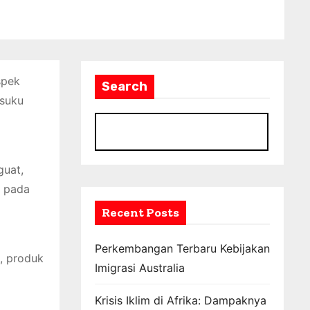
spek
Search
 suku
S
guat,
g pada
a
Recent Posts
Perkembangan Terbaru Kebijakan
, produk
Imigrasi Australia
Krisis Iklim di Afrika: Dampaknya