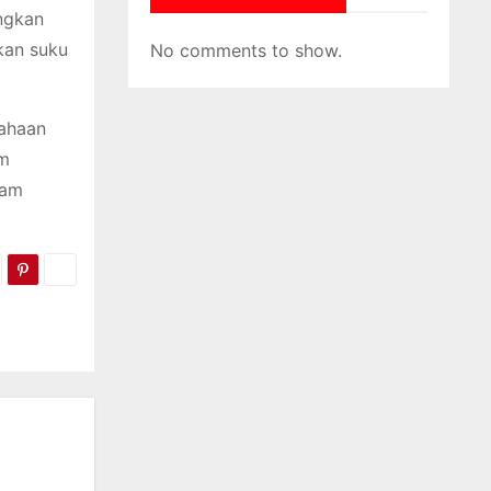
ngkan
kan suku
No comments to show.
sahaan
am
lam