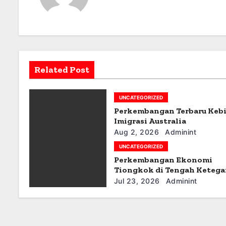
n
a
v
i
Related Post
g
UNCATEGORIZED
a
Perkembangan Terbaru Keb
t
Imigrasi Australia
Aug 2, 2026
Adminint
i
UNCATEGORIZED
Perkembangan Ekonomi
o
Tiongkok di Tengah Keteg
Geopolitik
n
Jul 23, 2026
Adminint