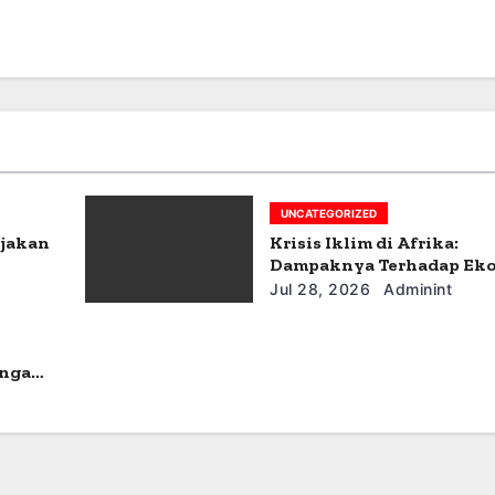
UNCATEGORIZED
ijakan
Krisis Iklim di Afrika:
Dampaknya Terhadap Ek
dan Masyarakat
Jul 28, 2026
Adminint
angan