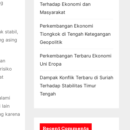
ng
Terhadap Ekonomi dan
Masyarakat
Perkembangan Ekonomi
 stabil,
Tiongkok di Tengah Ketegangan
ng asing
Geopolitik
Perkembangan Terbaru Ekonomi
aan
Uni Eropa
risiko
at
Dampak Konflik Terbaru di Suriah
Terhadap Stabilitas Timur
Tengah
alami
 lain
ng karena
Recent Comments