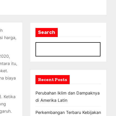
eh
Search
si harga,
S
2020,
tara itu,
ket.
na biaya
Recent Posts
Perubahan Iklim dan Dampaknya
. Ketika
di Amerika Latin
ong
garuh.
Perkembangan Terbaru Kebijakan