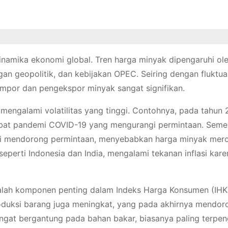
namika ekonomi global. Tren harga minyak dipengaruhi ol
gan geopolitik, dan kebijakan OPEC. Seiring dengan fluktua
por dan pengekspor minyak sangat signifikan.
mengalami volatilitas yang tinggi. Contohnya, pada tahun 
ibat pandemi COVID-19 yang mengurangi permintaan. Semen
li mendorong permintaan, menyebabkan harga minyak mero
eperti Indonesia dan India, mengalami tekanan inflasi kare
dalah komponen penting dalam Indeks Harga Konsumen (IHK)
roduksi barang juga meningkat, yang pada akhirnya mendor
angat bergantung pada bahan bakar, biasanya paling terpen