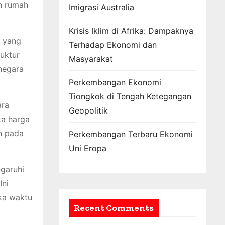
n rumah
Imigrasi Australia
Krisis Iklim di Afrika: Dampaknya
k yang
Terhadap Ekonomi dan
uktur
Masyarakat
negara
Perkembangan Ekonomi
Tiongkok di Tengah Ketegangan
ara
Geopolitik
a harga
n pada
Perkembangan Terbaru Ekonomi
Uni Eropa
ngaruhi
Ini
gka waktu
Recent Comments