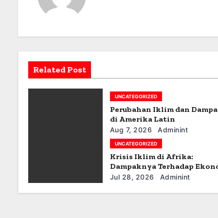
n
a
v
Related Post
i
g
UNCATEGORIZED
Perubahan Iklim dan Damp
a
di Amerika Latin
t
Aug 7, 2026
Adminint
UNCATEGORIZED
i
Krisis Iklim di Afrika:
Dampaknya Terhadap Ekon
o
dan Masyarakat
Jul 28, 2026
Adminint
n