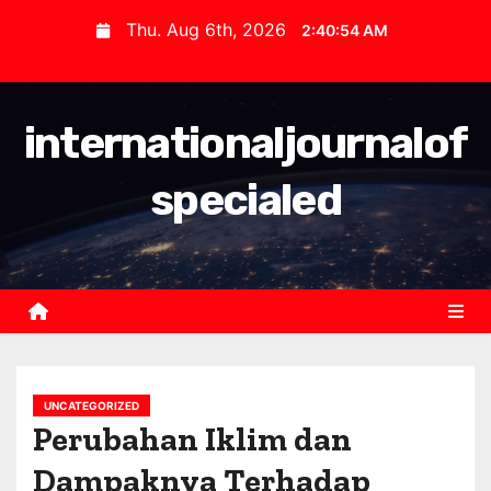
S
Thu. Aug 6th, 2026
2:40:54 AM
k
i
p
internationaljournalof
t
o
specialed
c
o
n
t
e
n
t
UNCATEGORIZED
Perubahan Iklim dan
Dampaknya Terhadap