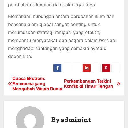
perubahan iklim dan dampak negatifnya.
Memahami hubungan antara perubahan iklim dan
bencana alam global sangat penting untuk
merumuskan strategi mitigasi yang efektif,
membantu masyarakat dan negara dalam bersiap
menghadapi tantangan yang semakin nyata di
depan kita.
Cuaca Ekstrem:
P
Perkembangan Terkini
Fenomena yang
Konflik di Timur Tengah
Mengubah Wajah Dunia
o
s
t
By
adminint
n