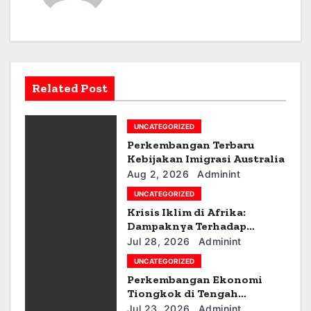
a
v
i
Related Post
g
UNCATEGORIZED
a
Perkembangan Terbaru
t
Kebijakan Imigrasi Australia
Aug 2, 2026
Adminint
i
UNCATEGORIZED
Krisis Iklim di Afrika:
o
Dampaknya Terhadap
Ekonomi dan Masyarakat
n
Jul 28, 2026
Adminint
UNCATEGORIZED
Perkembangan Ekonomi
Tiongkok di Tengah
Ketegangan Geopolitik
Jul 23, 2026
Adminint