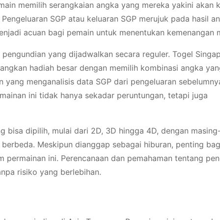
emain memilih serangkaian angka yang mereka yakini akan k
n. Pengeluaran SGP atau keluaran SGP merujuk pada hasil a
enjadi acuan bagi pemain untuk menentukan kemenangan 
n pengundian yang dijadwalkan secara reguler. Togel Singa
ngkan hadiah besar dengan memilih kombinasi angka yang
 yang menganalisis data SGP dari pengeluaran sebelumny
ainan ini tidak hanya sekadar peruntungan, tetapi juga
ng bisa dipilih, mulai dari 2D, 3D hingga 4D, dengan masin
 berbeda. Meskipun dianggap sebagai hiburan, penting ba
lam permainan ini. Perencanaan dan pemahaman tentang pen
npa risiko yang berlebihan.