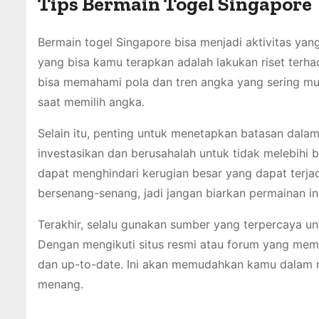
Tips Bermain Togel Singapore
Bermain togel Singapore bisa menjadi aktivitas yan
yang bisa kamu terapkan adalah lakukan riset terh
bisa memahami pola dan tren angka yang sering m
saat memilih angka.
Selain itu, penting untuk menetapkan batasan dal
investasikan dan berusahalah untuk tidak melebihi 
dapat menghindari kerugian besar yang dapat terjad
bersenang-senang, jadi jangan biarkan permainan 
Terakhir, selalu gunakan sumber yang terpercaya u
Dengan mengikuti situs resmi atau forum yang me
dan up-to-date. Ini akan memudahkan kamu dalam m
menang.