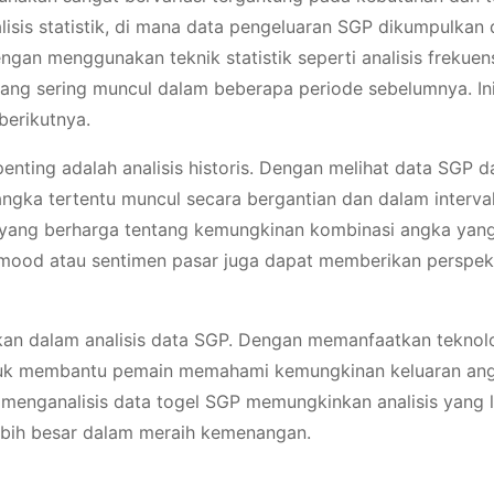
lisis statistik, di mana data pengeluaran SGP dikumpulkan
gan menggunakan teknik statistik seperti analisis frekuens
ang sering muncul dalam beberapa periode sebelumnya. In
erikutnya.
 penting adalah analisis historis. Dengan melihat data SGP d
gka tertentu muncul secara bergantian dan dalam interva
 yang berharga tentang kemungkinan kombinasi angka yan
 mood atau sentimen pasar juga dapat memberikan perspekt
an dalam analisis data SGP. Dengan memanfaatkan teknol
untuk membantu pemain memahami kemungkinan keluaran an
menganalisis data togel SGP memungkinkan analisis yang l
ebih besar dalam meraih kemenangan.