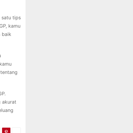
satu tips
SGP, kamu
 baik
u
 kamu
 tentang
GP.
 akurat
eluang