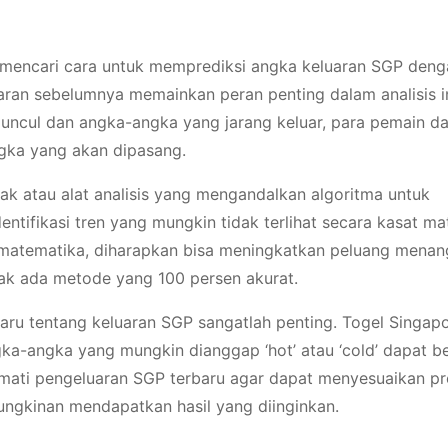
mencari cara untuk memprediksi angka keluaran SGP denga
aran sebelumnya memainkan peran penting dalam analisis in
uncul dan angka-angka yang jarang keluar, para pemain d
ngka yang akan dipasang.
ak atau alat analisis yang mengandalkan algoritma untuk
tifikasi tren yang mungkin tidak terlihat secara kasat ma
matematika, diharapkan bisa meningkatkan peluang menang
dak ada metode yang 100 persen akurat.
aru tentang keluaran SGP sangatlah penting. Togel Singap
ka-angka yang mungkin dianggap ‘hot’ atau ‘cold’ dapat b
mati pengeluaran SGP terbaru agar dapat menyesuaikan pr
ungkinan mendapatkan hasil yang diinginkan.