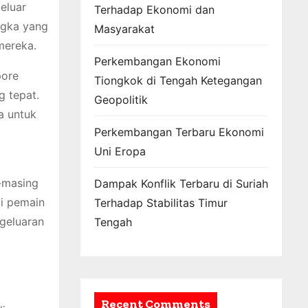
eluar
Terhadap Ekonomi dan
ngka yang
Masyarakat
mereka.
Perkembangan Ekonomi
pore
Tiongkok di Tengah Ketegangan
 tepat.
Geopolitik
a untuk
Perkembangan Terbaru Ekonomi
Uni Eropa
g-masing
Dampak Konflik Terbaru di Suriah
gi pemain
Terhadap Stabilitas Timur
geluaran
Tengah
Recent Comments