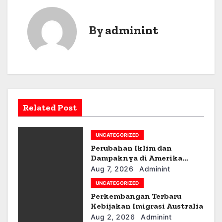
t
n
By
adminint
a
v
i
g
Related Post
a
UNCATEGORIZED
t
Perubahan Iklim dan
Dampaknya di Amerika
i
Latin
Aug 7, 2026
Adminint
o
UNCATEGORIZED
Perkembangan Terbaru
n
Kebijakan Imigrasi Australia
Aug 2, 2026
Adminint