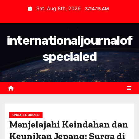
S
Sat. Aug 8th, 2026
3:24:15 AM
k
i
p
internationaljournalof
t
o
specialed
c
o
n
t
e
n
t
UNCATEGORIZED
Menjelajahi Keindahan dan
Keunikan Jepang: Surga di