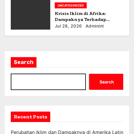
UNCATEGORIZED
Krisis Iklim di Afrika:
Dampaknya Terhadap
Ekonomi dan Masyarakat
Jul 28, 2026
Adminint
Search
Search
Recent Posts
Perubahan Iklim dan Dampaknya di Amerika Latin