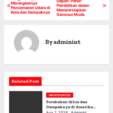
Depan: Peran
Meningkatnya
Pendidikan dalam
o
Pencemaran Udara di
Mempersiapkan
Kota dan Dampaknya
Generasi Muda
s
t
n
By
adminint
a
v
i
g
Related Post
a
UNCATEGORIZED
t
Perubahan Iklim dan
Dampaknya di Amerika
i
Latin
Aug 7, 2026
Adminint