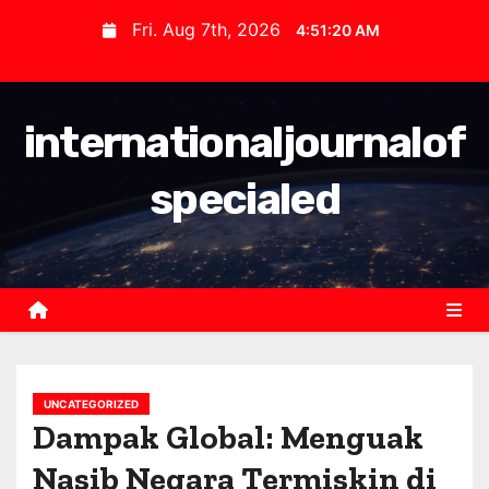
S
Fri. Aug 7th, 2026
4:51:21 AM
k
i
p
internationaljournalof
t
o
specialed
c
o
n
t
e
n
t
UNCATEGORIZED
Dampak Global: Menguak
Nasib Negara Termiskin di