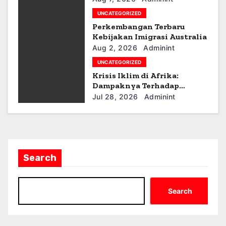
o
UNCATEGORIZED
Perkembangan Terbaru
n
Kebijakan Imigrasi Australia
Aug 2, 2026
Adminint
UNCATEGORIZED
Krisis Iklim di Afrika:
Dampaknya Terhadap
Ekonomi dan Masyarakat
Jul 28, 2026
Adminint
Search
Search