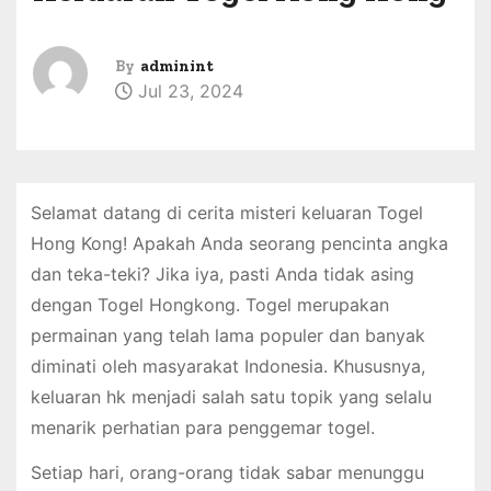
By
adminint
Jul 23, 2024
Selamat datang di cerita misteri keluaran Togel
Hong Kong! Apakah Anda seorang pencinta angka
dan teka-teki? Jika iya, pasti Anda tidak asing
dengan Togel Hongkong. Togel merupakan
permainan yang telah lama populer dan banyak
diminati oleh masyarakat Indonesia. Khususnya,
keluaran hk menjadi salah satu topik yang selalu
menarik perhatian para penggemar togel.
Setiap hari, orang-orang tidak sabar menunggu