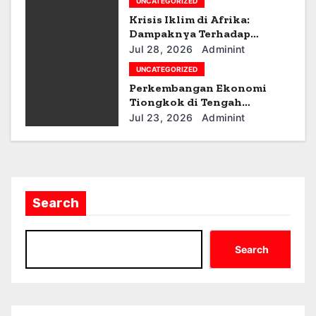
UNCATEGORIZED
Krisis Iklim di Afrika:
o
Dampaknya Terhadap
Ekonomi dan Masyarakat
n
Jul 28, 2026
Adminint
UNCATEGORIZED
Perkembangan Ekonomi
Tiongkok di Tengah
Ketegangan Geopolitik
Jul 23, 2026
Adminint
Search
Search