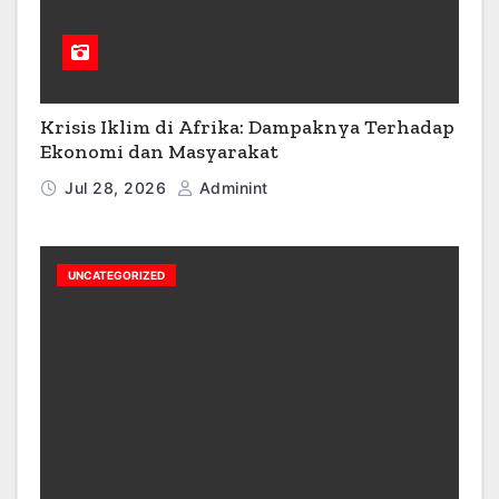
Krisis Iklim di Afrika: Dampaknya Terhadap
Ekonomi dan Masyarakat
Jul 28, 2026
Adminint
UNCATEGORIZED