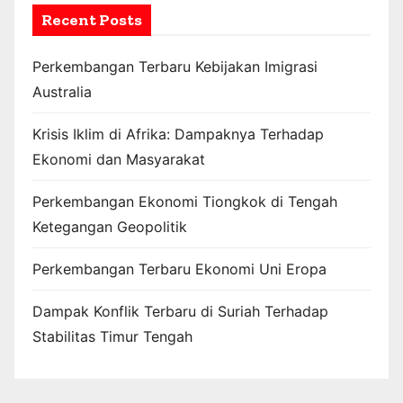
Recent Posts
Perkembangan Terbaru Kebijakan Imigrasi
Australia
Krisis Iklim di Afrika: Dampaknya Terhadap
Ekonomi dan Masyarakat
Perkembangan Ekonomi Tiongkok di Tengah
Ketegangan Geopolitik
Perkembangan Terbaru Ekonomi Uni Eropa
Dampak Konflik Terbaru di Suriah Terhadap
Stabilitas Timur Tengah