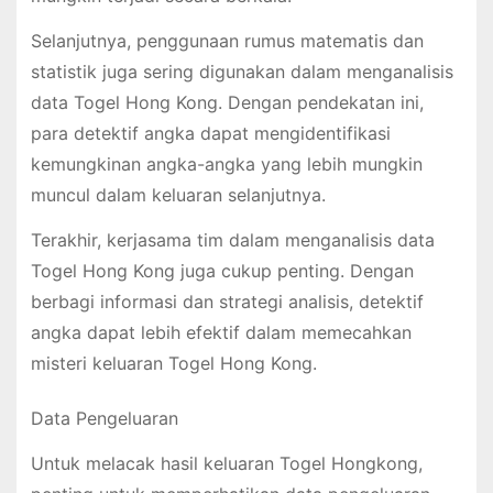
Selanjutnya, penggunaan rumus matematis dan
statistik juga sering digunakan dalam menganalisis
data Togel Hong Kong. Dengan pendekatan ini,
para detektif angka dapat mengidentifikasi
kemungkinan angka-angka yang lebih mungkin
muncul dalam keluaran selanjutnya.
Terakhir, kerjasama tim dalam menganalisis data
Togel Hong Kong juga cukup penting. Dengan
berbagi informasi dan strategi analisis, detektif
angka dapat lebih efektif dalam memecahkan
misteri keluaran Togel Hong Kong.
Data Pengeluaran
Untuk melacak hasil keluaran Togel Hongkong,