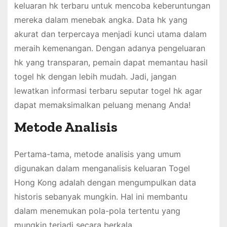
keluaran hk terbaru untuk mencoba keberuntungan
mereka dalam menebak angka. Data hk yang
akurat dan terpercaya menjadi kunci utama dalam
meraih kemenangan. Dengan adanya pengeluaran
hk yang transparan, pemain dapat memantau hasil
togel hk dengan lebih mudah. Jadi, jangan
lewatkan informasi terbaru seputar togel hk agar
dapat memaksimalkan peluang menang Anda!
Metode Analisis
Pertama-tama, metode analisis yang umum
digunakan dalam menganalisis keluaran Togel
Hong Kong adalah dengan mengumpulkan data
historis sebanyak mungkin. Hal ini membantu
dalam menemukan pola-pola tertentu yang
mungkin terjadi secara berkala.