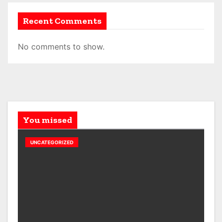
Recent Comments
No comments to show.
You missed
UNCATEGORIZED