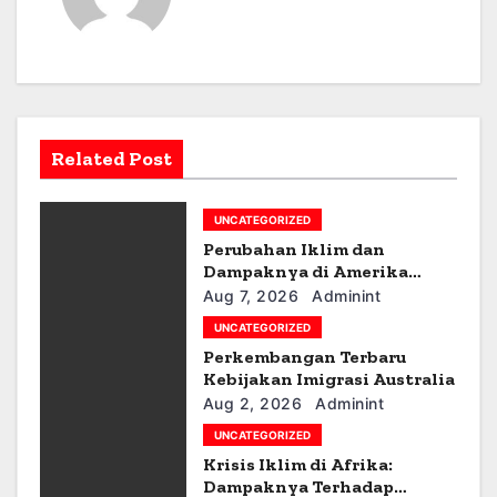
n
a
v
i
Related Post
g
UNCATEGORIZED
a
Perubahan Iklim dan
t
Dampaknya di Amerika
Latin
Aug 7, 2026
Adminint
i
UNCATEGORIZED
Perkembangan Terbaru
o
Kebijakan Imigrasi Australia
n
Aug 2, 2026
Adminint
UNCATEGORIZED
Krisis Iklim di Afrika:
Dampaknya Terhadap