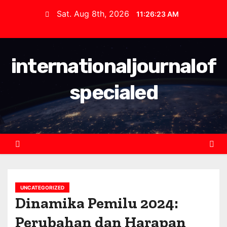
S
Sat. Aug 8th, 2026
11:26:24 AM
k
i
p
internationaljournalof
t
o
specialed
c
o
n
t
e
n
t
UNCATEGORIZED
Dinamika Pemilu 2024:
Perubahan dan Harapan