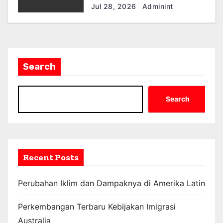
Ekonomi dan Masyarakat
Jul 28, 2026
Adminint
Search
Search
Recent Posts
Perubahan Iklim dan Dampaknya di Amerika Latin
Perkembangan Terbaru Kebijakan Imigrasi
Australia