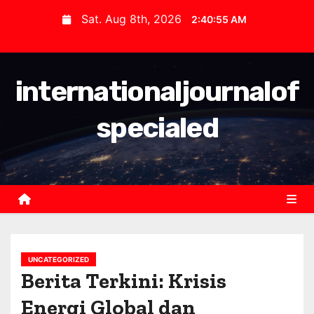
S
Sat. Aug 8th, 2026
2:40:56 AM
k
i
p
internationaljournalof
t
o
specialed
c
o
n
t
e
n
t
UNCATEGORIZED
Berita Terkini: Krisis
Energi Global dan