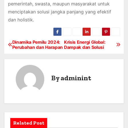
pemerintah, swasta, maupun masyarakat untuk
menciptakan solusi jangka panjang yang efektif
dan holistik.
Dinamika Pemilu 2024:
Krisis Energi Global:
P
Perubahan dan Harapan
Dampak dan Solusi
o
s
By
adminint
t
n
a
v
Related Post
i