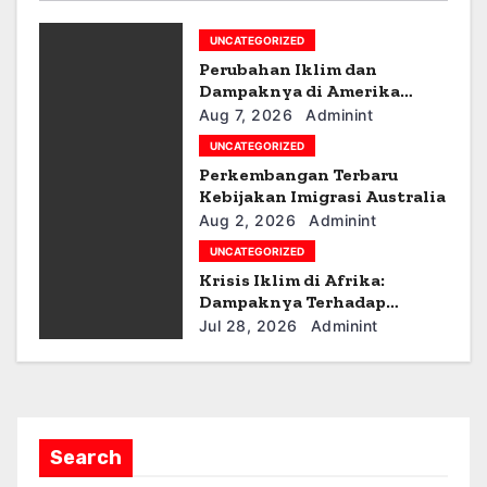
g
UNCATEGORIZED
a
Perubahan Iklim dan
Dampaknya di Amerika
t
Latin
Aug 7, 2026
Adminint
UNCATEGORIZED
i
Perkembangan Terbaru
Kebijakan Imigrasi Australia
o
Aug 2, 2026
Adminint
n
UNCATEGORIZED
Krisis Iklim di Afrika:
Dampaknya Terhadap
Ekonomi dan Masyarakat
Jul 28, 2026
Adminint
Search