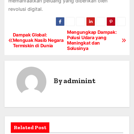
memanfaatkan peluang yang diberikan oleh
revolusi digital.
Mengungkap Dampak:
P
Dampak Global:
Polusi Udara yang
Menguak Nasib Negara
Meningkat dan
o
Termiskin di Dunia
Solusinya
s
t
By
adminint
n
a
v
i
Related Post
g