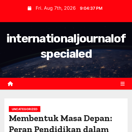
S
Fri. Aug 7th, 2026
9:04:38 PM
k
i
p
internationaljournalof
t
o
specialed
c
o
n
t
e
n
t
UNCATEGORIZED
Membentuk Masa Depan:
Peran Pendidikan dalam