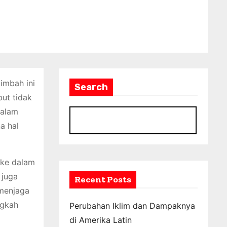
limbah ini
Search
but tidak
Dalam
S
a hal
 ke dalam
 juga
Recent Posts
menjaga
ngkah
Perubahan Iklim dan Dampaknya
di Amerika Latin