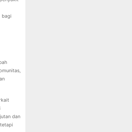
 bagi
bah
omunitas,
an
rkait
i
njutan dan
tetapi