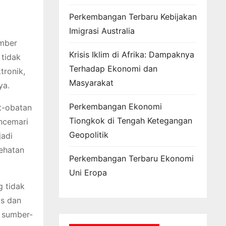
Perkembangan Terbaru Kebijakan
Imigrasi Australia
umber
Krisis Iklim di Afrika: Dampaknya
 tidak
Terhadap Ekonomi dan
tronik,
Masyarakat
ya.
Perkembangan Ekonomi
t-obatan
Tiongkok di Tengah Ketegangan
encemari
Geopolitik
jadi
ehatan
Perkembangan Terbaru Ekonomi
Uni Eropa
g tidak
is dan
a sumber-