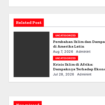
a
v
i
Related Post
g
UNCATEGORIZED
a
Perubahan Iklim dan Damp
t
di Amerika Latin
Aug 7, 2026
Adminint
i
UNCATEGORIZED
Krisis Iklim di Afrika:
o
Dampaknya Terhadap Ekon
dan Masyarakat
n
Jul 28, 2026
Adminint