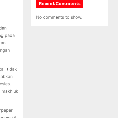
Recent Comments
No comments to show.
dan
ung pada
kan
angan
ali tidak
babkan
esies.
a makhluk
rpapar
 penyakit