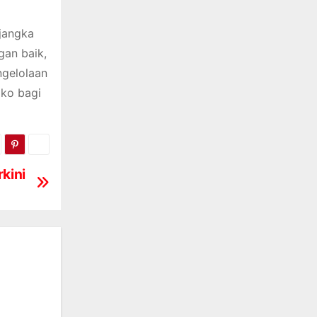
 jangka
gan baik,
ngelolaan
iko bagi
kini