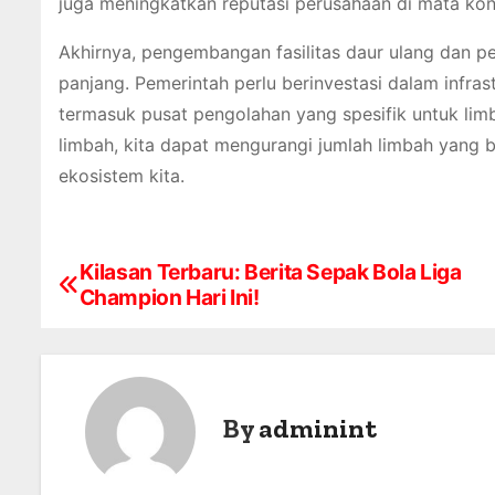
juga meningkatkan reputasi perusahaan di mata ko
Akhirnya, pengembangan fasilitas daur ulang dan pe
panjang. Pemerintah perlu berinvestasi dalam infr
termasuk pusat pengolahan yang spesifik untuk li
limbah, kita dapat mengurangi jumlah limbah yang 
ekosistem kita.
Kilasan Terbaru: Berita Sepak Bola Liga
P
Champion Hari Ini!
o
s
t
By
adminint
n