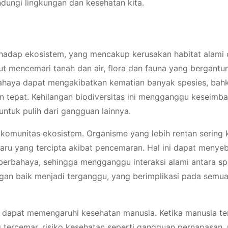
ndungi lingkungan dan kesehatan kita.
adap ekosistem, yang mencakup kerusakan habitat alami 
but mencemari tanah dan air, flora dan fauna yang bergant
bahaya dapat mengakibatkan kematian banyak spesies, bah
n tepat. Kehilangan biodiversitas ini mengganggu keseimb
tuk pulih dari gangguan lainnya.
 komunitas ekosistem. Organisme yang lebih rentan sering k
aru yang tercipta akibat pencemaran. Hal ini dapat menye
berbahaya, sehingga mengganggu interaksi alami antara sp
ngan baik menjadi terganggu, yang berimplikasi pada semu
 dapat memengaruhi kesehatan manusia. Ketika manusia te
ng tercemar, risiko kesehatan seperti gangguan pernapasan,