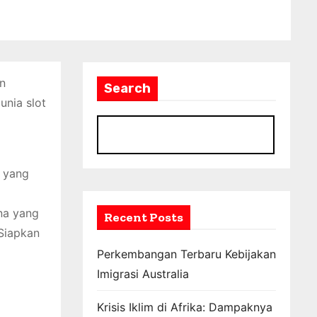
an
Search
nia slot
S
 yang
ana yang
Recent Posts
Siapkan
Perkembangan Terbaru Kebijakan
Imigrasi Australia
Krisis Iklim di Afrika: Dampaknya