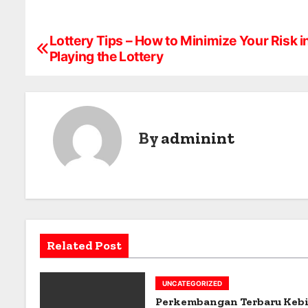
Lottery Tips – How to Minimize Your Risk i
P
Playing the Lottery
o
s
t
By
adminint
n
a
v
i
Related Post
g
UNCATEGORIZED
a
Perkembangan Terbaru Keb