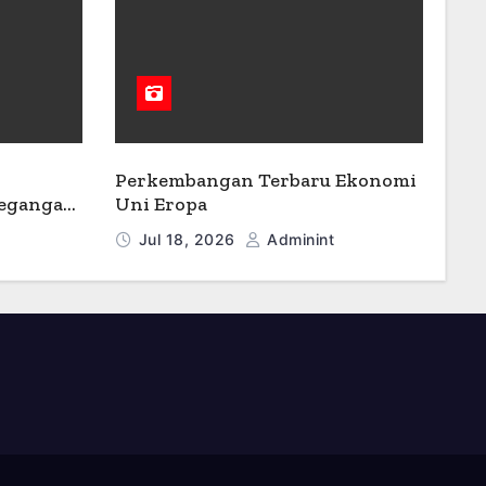
Perkembangan Terbaru Ekonomi
tegangan
Uni Eropa
Jul 18, 2026
Adminint