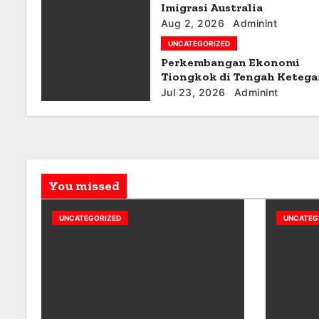
t
Imigrasi Australia
Aug 2, 2026
Adminint
i
UNCATEGORIZED
Perkembangan Ekonomi
o
Tiongkok di Tengah Keteg
Geopolitik
n
Jul 23, 2026
Adminint
You missed
UNCATEGORIZED
UNCATEG