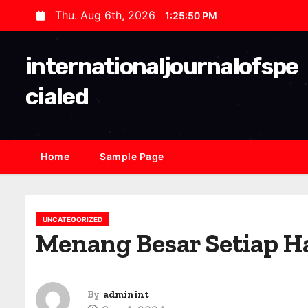
S
Thu. Aug 6th, 2026
1:25:51 PM
k
i
internationaljournalofspe
p
t
cialed
o
c
o
Home
Sample Page
n
t
e
n
UNCATEGORIZED
Menang Besar Setiap H
t
By
adminint