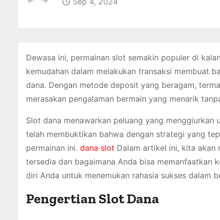
Sep 4, 2024
Dewasa ini, permainan slot semakin populer di kalan
kemudahan dalam melakukan transaksi membuat ban
dana. Dengan metode deposit yang beragam, termas
merasakan pengalaman bermain yang menarik tanpa
Slot dana menawarkan peluang yang menggiurkan u
telah membuktikan bahwa dengan strategi yang tep
permainan ini.
dana slot
Dalam artikel ini, kita aka
tersedia dan bagaimana Anda bisa memanfaatkan k
diri Anda untuk menemukan rahasia sukses dalam be
Pengertian Slot Dana