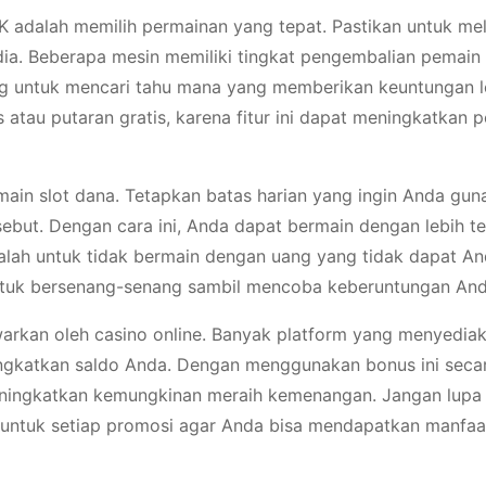
5K adalah memilih permainan yang tepat. Pastikan untuk me
edia. Beberapa mesin memiliki tingkat pengembalian pemain
ting untuk mencari tahu mana yang memberikan keuntungan l
s atau putaran gratis, karena fitur ini dapat meningkatkan 
main slot dana. Tetapkan batas harian yang ingin Anda gun
ebut. Dengan cara ini, Anda dapat bermain dengan lebih t
alah untuk tidak bermain dengan uang yang tidak dapat A
untuk bersenang-senang sambil mencoba keberuntungan And
warkan oleh casino online. Banyak platform yang menyedia
gkatkan saldo Anda. Dengan menggunakan bonus ini secara
ingkatkan kemungkinan meraih kemenangan. Jangan lupa
 untuk setiap promosi agar Anda bisa mendapatkan manfaa