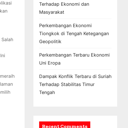
likasi
Terhadap Ekonomi dan
ikan
Masyarakat
Perkembangan Ekonomi
Tiongkok di Tengah Ketegangan
 Salah
Geopolitik
Perkembangan Terbaru Ekonomi
Ini
Uni Eropa
 meraih
Dampak Konflik Terbaru di Suriah
alaman
Terhadap Stabilitas Timur
milih
Tengah
Recent Comments