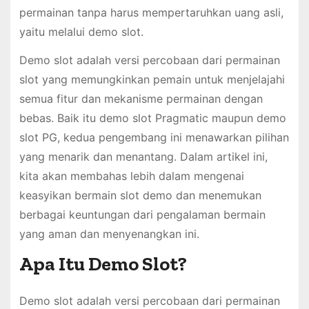
permainan tanpa harus mempertaruhkan uang asli,
yaitu melalui demo slot.
Demo slot adalah versi percobaan dari permainan
slot yang memungkinkan pemain untuk menjelajahi
semua fitur dan mekanisme permainan dengan
bebas. Baik itu demo slot Pragmatic maupun demo
slot PG, kedua pengembang ini menawarkan pilihan
yang menarik dan menantang. Dalam artikel ini,
kita akan membahas lebih dalam mengenai
keasyikan bermain slot demo dan menemukan
berbagai keuntungan dari pengalaman bermain
yang aman dan menyenangkan ini.
Apa Itu Demo Slot?
Demo slot adalah versi percobaan dari permainan