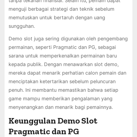
tanpa tekanan finansial. Selain itu, pemain dapat
menguji berbagai strategi dan teknik sebelum
memutuskan untuk bertaruh dengan uang
sungguhan.
Demo slot juga sering digunakan oleh pengembang
permainan, seperti Pragmatic dan PG, sebagai
sarana untuk memperkenalkan permainan baru
kepada publik. Dengan menawarkan slot demo,
mereka dapat menarik perhatian calon pemain dan
menciptakan ketertarikan sebelum peluncuran
penuh. Ini membantu memastikan bahwa setiap
game mampu memberikan pengalaman yang
menyenangkan dan menarik bagi pemainnya.
Keunggulan Demo Slot
Pragmatic dan PG