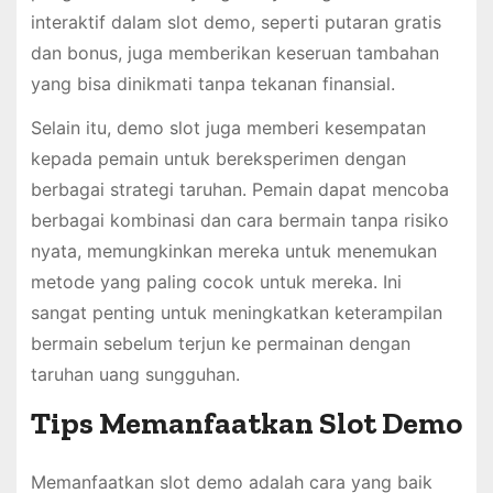
interaktif dalam slot demo, seperti putaran gratis
dan bonus, juga memberikan keseruan tambahan
yang bisa dinikmati tanpa tekanan finansial.
Selain itu, demo slot juga memberi kesempatan
kepada pemain untuk bereksperimen dengan
berbagai strategi taruhan. Pemain dapat mencoba
berbagai kombinasi dan cara bermain tanpa risiko
nyata, memungkinkan mereka untuk menemukan
metode yang paling cocok untuk mereka. Ini
sangat penting untuk meningkatkan keterampilan
bermain sebelum terjun ke permainan dengan
taruhan uang sungguhan.
Tips Memanfaatkan Slot Demo
Memanfaatkan slot demo adalah cara yang baik