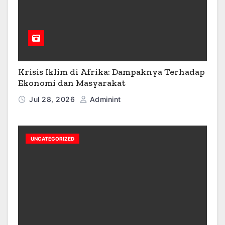
Krisis Iklim di Afrika: Dampaknya Terhadap
Ekonomi dan Masyarakat
Jul 28, 2026
Adminint
UNCATEGORIZED